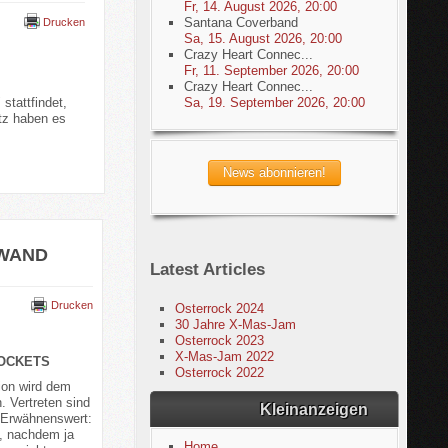
Fr, 14. August 2026
,
20:00
Santana Coverband
Drucken
Sa, 15. August 2026
,
20:00
Crazy Heart Connec...
Fr, 11. September 2026
,
20:00
Crazy Heart Connec...
Sa, 19. September 2026
,
20:00
tattfindet,
ütz haben es
EWAND
Latest Articles
Drucken
Osterrock 2024
30 Jahre X-Mas-Jam
Osterrock 2023
X-Mas-Jam 2022
 ROCKETS
Osterrock 2022
ion wird dem
 Vertreten sind
Kleinanzeigen
. Erwähnenswert:
, nachdem ja
Home