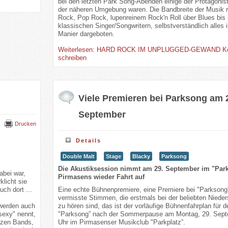
bei den letzten Park Song-Abenden einige der Protagonis
der näheren Umgebung waren. Die Bandbreite der Musik r
Rock, Pop Rock, lupenreinem Rock'n Roll über Blues bis 
klassischen Singer/Songwritern, selbstverständlich alles 
Manier dargeboten.
Weiterlesen: HARD ROCK IM UNPLUGGED-GEWAND
K
schreiben
Viele Premieren bei Parksong am 
September
Drucken
Details
Double Malt
Stage
Blacky
Parksong
Die Akustiksession nimmt am 29. September im "Park
abei war,
Pirmasens wieder Fahrt auf
klicht sie
uch dort ...
Eine echte Bühnenpremiere, eine Premiere bei "Parksong
vermisste Stimmen, die erstmals bei der beliebten Niede
 werden auch
zu hören sind, das ist der vorläufige Bühnenfahrplan für d
sexy" nennt,
"Parksong” nach der Sommerpause am Montag, 29. Sept
anzen Bands,
Uhr im Pirmasenser Musikclub "Parkplatz”.