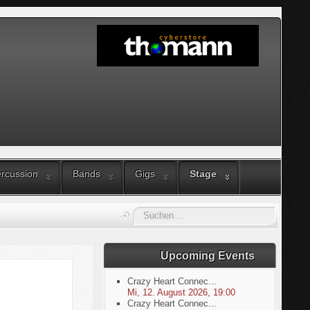
rcussion
Bands
Gigs
Stage
Suchen
...
Upcoming Events
Crazy Heart Connec...
Mi, 12. August 2026
,
19:00
Crazy Heart Connec...