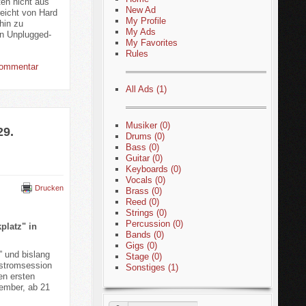
ten nicht aus
New Ad
eicht von Hard
My Profile
hin zu
My Ads
in Unplugged-
My Favorites
Rules
ommentar
All Ads (1)
Musiker (0)
29.
Drums (0)
Bass (0)
Guitar (0)
Keyboards (0)
Vocals (0)
Drucken
Brass (0)
Reed (0)
Strings (0)
Percussion (0)
platz" in
Bands (0)
Gigs (0)
” und bislang
Stage (0)
rstromsession
Sonstiges (1)
en ersten
ember, ab 21