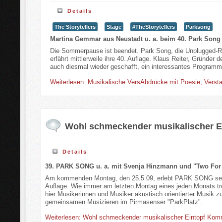
Details
The Storytellers
Stage
#TheStorytellers
Parksong
Martina Gemmar aus Neustadt u. a. beim 40. Park Song
Die Sommerpause ist beendet. Park Song, die Unplugged-Re
erfährt mittlerweile ihre 40. Auflage. Klaus Reiter, Gründ
auch diesmal wieder geschafft, ein interessantes Programm 
Weiterlesen: Musikalische VersAbdrücke mit Poesie, Vers
Wohl schmeckender musikalischer E
Details
39. PARK SONG u. a. mit Svenja Hinzmann und "Two For
Am kommenden Montag, den 25.5.09, erlebt PARK SONG sei
Auflage. Wie immer am letzten Montag eines jeden Monats tr
hier Musikerinnen und Musiker akustisch orientierter Musik 
gemeinsamen Musizieren im Pirmasenser "ParkPlatz".
Weiterlesen: Wohl schmeckender musikalischer Eintopf
Kom