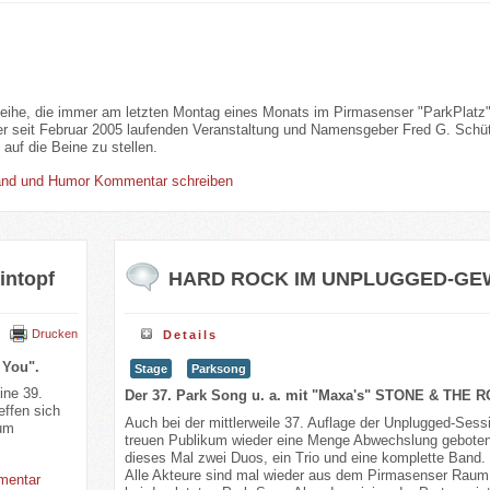
ihe, die immer am letzten Montag eines Monats im Pirmasenser "ParkPlatz" s
er der seit Februar 2005 laufenden Veranstaltung und Namensgeber Fred G. Sch
auf die Beine zu stellen.
tand und Humor
Kommentar schreiben
intopf
HARD ROCK IM UNPLUGGED-G
Drucken
Details
 You".
Stage
Parksong
ne 39.
Der 37. Park Song u. a. mit "Maxa's" STONE & THE
effen sich
Auch bei der mittlerweile 37. Auflage der Unplugged-Sess
zum
treuen Publikum wieder eine Menge Abwechslung geboten.
dieses Mal zwei Duos, ein Trio und eine komplette Band
Alle Akteure sind mal wieder aus dem Pirmasenser Raum
mentar