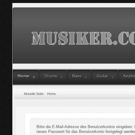
Home
Drums
Bass
Guitar
Keybo
Aktuelle Seite:
Home
Bitte die E-Mail-Adresse des Benutzerkontos eingeben. 
neues Passwort für das Benutzerkonto festgelegt werde