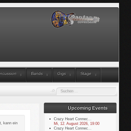
rcussion
Bands
Gigs
Stage
Suchen
...
Upcoming Events
Crazy Heart Connec...
t, kann ein
Mi, 12. August 2026
,
19:00
Crazy Heart Connec...